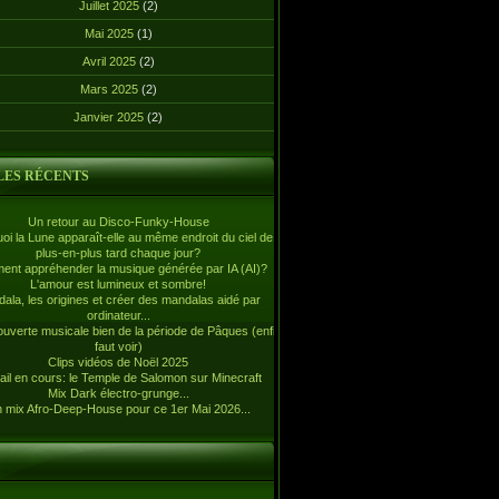
Juillet 2025
(2)
Mai 2025
(1)
Avril 2025
(2)
Mars 2025
(2)
Janvier 2025
(2)
LES RÉCENTS
Un retour au Disco-Funky-House
oi la Lune apparaît-elle au même endroit du ciel de
plus-en-plus tard chaque jour?
nt appréhender la musique générée par IA (AI)?
L'amour est lumineux et sombre!
ala, les origines et créer des mandalas aidé par
ordinateur...
uverte musicale bien de la période de Pâques (enfin,
faut voir)
Clips vidéos de Noël 2025
ail en cours: le Temple de Salomon sur Minecraft
Mix Dark électro-grunge...
 mix Afro-Deep-House pour ce 1er Mai 2026...