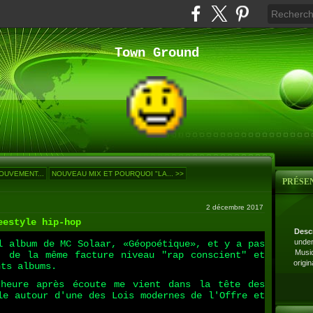
Town Ground
OUVEMENT...
NOUVEAU MIX ET POURQUOI "LA... >>
PRÉSE
2 décembre 2017
eestyle hip-hop
Desc
under
l album de MC Solaar, «Géopoétique», et y a pas
Musiq
, de la même facture niveau "rap conscient" et
origi
nts albums.
 heure après écoute me vient dans la tête des
le autour d'une des Lois modernes de l'Offre et