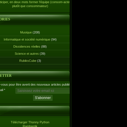
ticiper, en deux mots former l'équipe (consom-acteur
plutôt que consommateur)
ORIES
Musique
(208)
Informatique et société numérique
(94)
Dissidences réelles
(88)
Science et autres
(39)
RubiksCube
(3)
ETTER
vous pour être averti des nouveaux articles publiés.
ail
Télécharger Thonny Python
Rambastik