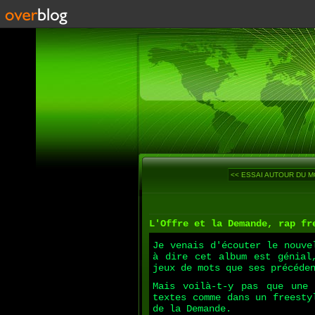
<< ESSAI AUTOUR DU M
L'Offre et la Demande, rap fr
Je venais d'écouter le nouve
à dire cet album est génial
jeux de mots que ses précéde
Mais voilà-t-y pas que une
textes comme dans un freesty
de la Demande.