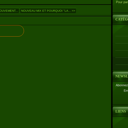
Pour par
OUVEMENT...
NOUVEAU MIX ET POURQUOI "LA... >>
CATÉG
NEWSL
Abonnez-
Em
LIENS