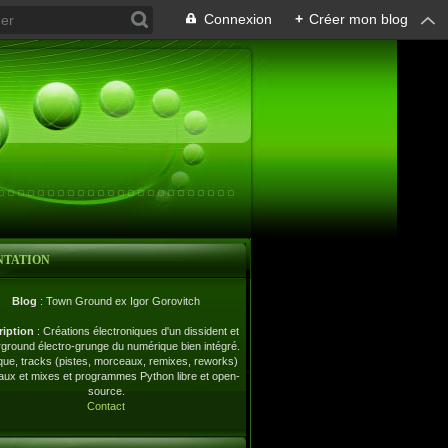
Connexion
+
Créer mon blog
NTATION
Blog
: Town Ground ex Igor Gorovitch
ription
: Créations électroniques d'un dissident et
ground électro-grunge du numérique bien intégré.
ue, tracks (pistes, morceaux, remixes, reworks)
naux et mixes et programmes Python libre et open-
source.
Contact