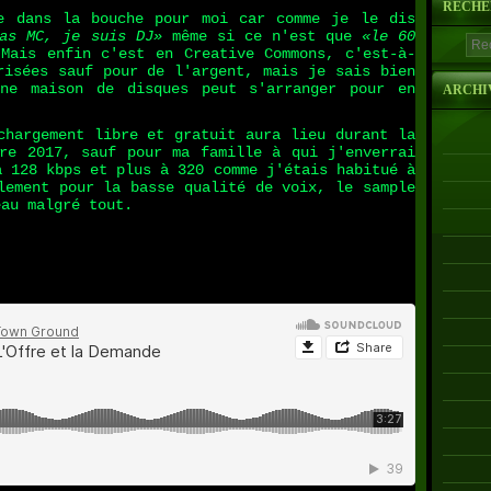
RECHE
e dans la bouche pour moi car comme je le dis
as MC, je suis DJ»
même si ce n'est que
«le 60
 Mais enfin c'est en Creative Commons, c'est-à-
risées sauf pour de l'argent, mais je sais bien
nne maison de disques peut s'arranger pour en
ARCHI
chargement libre et gratuit aura lieu durant la
re 2017, sauf pour ma famille à qui j'enverrai
à 128 kbps et plus à 320 comme j'étais habitué à
lement pour la basse qualité de voix, le sample
eau malgré tout.