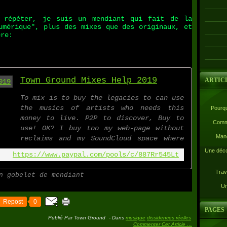
 répéter, je suis un mendiant qui fait de la
umérique", plus des mixes que des originaux, et
ère:
Town Ground Mixes Help 2019
ARTIC
To mix is to buy the legacies to can use
the musics of artists who needs this
Pourqu
money to live. P2P to discover, Buy to
Comme
use! OK? I buy too my web-page without
Mand
reclaims and my SoundCloud space where
all
Une déco
https://www.paypal.com/pools/c/887Rr545Lt
Trav
n gobelet de mendiant
Un
Repost
0
PAGES
Publié Par Town Ground
-
Dans
musique
dissidences réelles
Commenter Cet Article
…