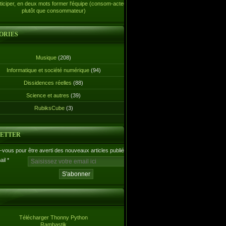
ticiper, en deux mots former l'équipe (consom-acteur
plutôt que consommateur)
ORIES
Musique
(208)
Informatique et société numérique
(94)
Dissidences réelles
(88)
Science et autres
(39)
RubiksCube
(3)
ETTER
vous pour être averti des nouveaux articles publiés.
ail
Télécharger Thonny Python
Rambastik