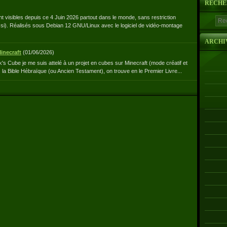
RECHE
nt visibles depuis ce 4 Juin 2026 partout dans le monde, sans restriction
si). Réalisés sous Debian 12 GNU/Linux avec le logiciel de vidéo-montage
ARCHI
inecraft
(
01/06/2026
)
k's Cube je me suis attelé à un projet en cubes sur Minecraft (mode créatif et
ns la Bible Hébraïque (ou Ancien Testament), on trouve en le Premier Livre...