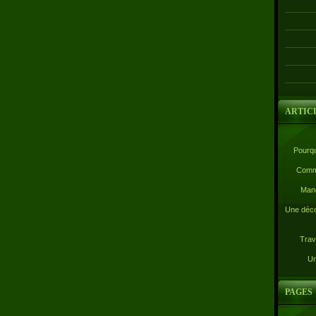
ARTIC
Pourqu
Comme
Mand
Une déco
Trav
Un
PAGES