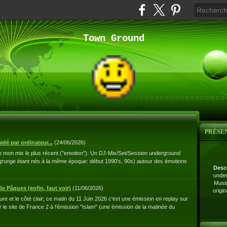
Town Ground
PRÉSE
idé par ordinateur...
(
24/06/2026
)
e mon mix le plus récent ("emotion"): Un DJ-Mix/Set/Session underground
runge étant nés à la même époque: début 1990's, 90s) autour des émotions
Desc
under
Musiq
e Pâques (enfin, faut voir)
(
11/06/2026
)
origi
e et le côté clair; ce matin du 11 Juin 2026 c'est une émission en replay sur
le site de France 2 à l'émission "Islam" (une émission de la matinée du