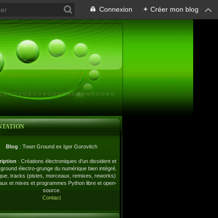
Connexion
+
Créer mon blog
NTATION
Blog
: Town Ground ex Igor Gorovitch
ription
: Créations électroniques d'un dissident et
ground électro-grunge du numérique bien intégré.
ue, tracks (pistes, morceaux, remixes, reworks)
naux et mixes et programmes Python libre et open-
source.
Contact