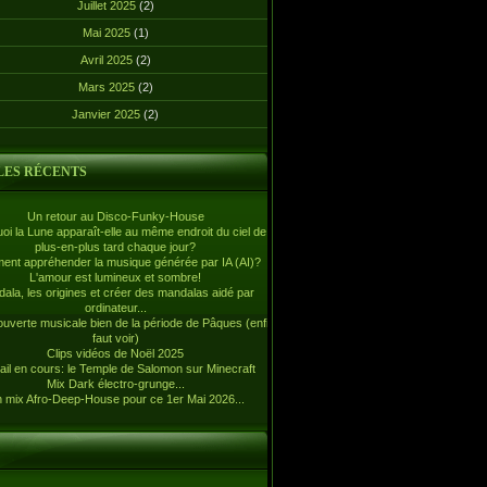
Juillet 2025
(2)
Mai 2025
(1)
Avril 2025
(2)
Mars 2025
(2)
Janvier 2025
(2)
LES RÉCENTS
Un retour au Disco-Funky-House
oi la Lune apparaît-elle au même endroit du ciel de
plus-en-plus tard chaque jour?
nt appréhender la musique générée par IA (AI)?
L'amour est lumineux et sombre!
ala, les origines et créer des mandalas aidé par
ordinateur...
uverte musicale bien de la période de Pâques (enfin,
faut voir)
Clips vidéos de Noël 2025
ail en cours: le Temple de Salomon sur Minecraft
Mix Dark électro-grunge...
 mix Afro-Deep-House pour ce 1er Mai 2026...