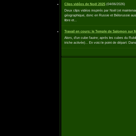
Clips vidéos de Noël 2025
(
04/06/2026
)
Deux clips vidéos inspirés par Noël (et maintena
géographique, donc en Russie et Biélorussie aus
libre et...
Travail en cours: le Temple de Salomon sur M
Alors, d'un cube l'autre; après les cubes du Rubi
triche activée)... En voici le point de départ: Da