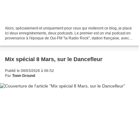
Alors, spécialement et uniquement pour ceux qui visiteront ce blog, je place
ici deux enregistrements, deux podcasts. Le premier est un vrai podcast en
provenance à l'époque de Oui-FM "la Radio Rock", station française, avec
une émission de DJ Zebra dans...
Mix spécial 8 Mars, sur le Dancefleur
Publié le 08/03/2026 à 06:52
Par
Town Ground