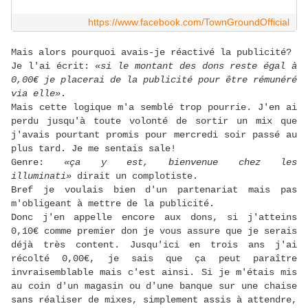
https://www.facebook.com/TownGroundOfficial
Mais alors pourquoi avais-je réactivé la publicité?
Je l'ai écrit:
«si le montant des dons reste égal à
0,00€ je placerai de la publicité pour être rémunéré
via elle»
.
Mais cette logique m'a semblé trop pourrie. J'en ai
perdu jusqu'à toute volonté de sortir un mix que
j'avais pourtant promis pour mercredi soir passé au
plus tard. Je me sentais sale!
Genre:
«ça y est, bienvenue chez les
illuminati»
dirait un complotiste.
Bref je voulais bien d'un partenariat mais pas
m'obligeant à mettre de la publicité.
Donc j'en appelle encore aux dons, si j'atteins
0,10€ comme premier don je vous assure que je serais
déjà très content. Jusqu'ici en trois ans j'ai
récolté 0,00€, je sais que ça peut paraître
invraisemblable mais c'est ainsi. Si je m'étais mis
au coin d'un magasin ou d'une banque sur une chaise
sans réaliser de mixes, simplement assis à attendre,