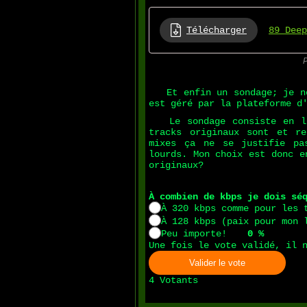
Télécharger
89 Deep
Et enfin un sondage; je ne 
est géré par la plateforme d
Le sondage consiste en l'é
tracks originaux sont et r
mixes ça ne se justifie pa
lourds. Mon choix est donc e
originaux?
À combien de kbps je dois sé
À 320 kbps comme pour les 
À 128 kbps (paix pour mon 
Peu importe!
0 %
Une fois le vote validé, il 
Valider le vote
4
Votants