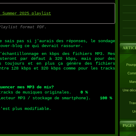
 Summer 2025 playlist
Playlist format PDF.
sais pas si j'aurais des réponses, le sondage
'over-blog ce qui devrait rassurer.
ARTIC
chantillonnage en kbps des fichiers MP3. Mes
esteront par défaut à 320 kbps, mais pour des
s toujours et en plus ça génère des fichiers
Pourqu
ntre 128 kbps et 320 kbps comme pour les tracks
Comme
Mand
quencer mes MP3 de mix?
Une déco
tracks de musiques originales.
0 %
lecteur MP3 / stockage de smartphone).
100 %
Trav
n'est plus modifiable.
Un
PAGES