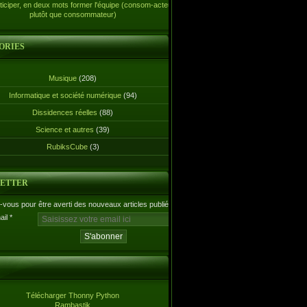
ticiper, en deux mots former l'équipe (consom-acteur
plutôt que consommateur)
ORIES
Musique
(208)
Informatique et société numérique
(94)
Dissidences réelles
(88)
Science et autres
(39)
RubiksCube
(3)
ETTER
vous pour être averti des nouveaux articles publiés.
ail
Télécharger Thonny Python
Rambastik