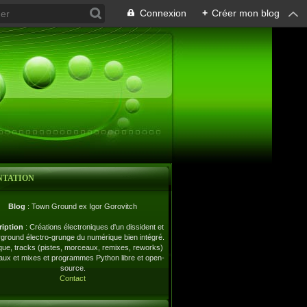
Connexion
+
Créer mon blog
NTATION
Blog
: Town Ground ex Igor Gorovitch
ription
: Créations électroniques d'un dissident et
ground électro-grunge du numérique bien intégré.
ue, tracks (pistes, morceaux, remixes, reworks)
naux et mixes et programmes Python libre et open-
source.
Contact