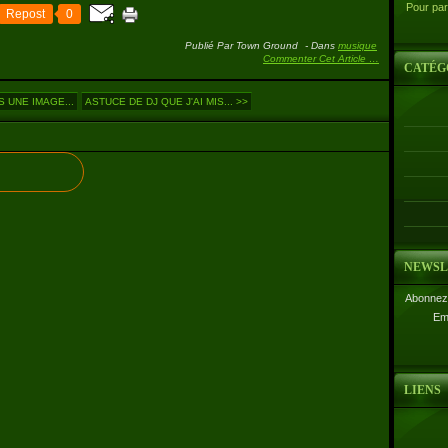
Pour par
Repost
0
Publié Par Town Ground
-
Dans
musique
Commenter Cet Article
…
CATÉG
 UNE IMAGE...
ASTUCE DE DJ QUE J'AI MIS... >>
NEWSL
Abonnez-
Em
LIENS