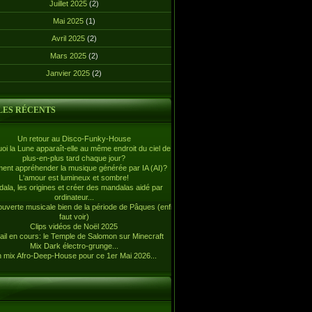
Juillet 2025
(2)
Mai 2025
(1)
Avril 2025
(2)
Mars 2025
(2)
Janvier 2025
(2)
LES RÉCENTS
Un retour au Disco-Funky-House
oi la Lune apparaît-elle au même endroit du ciel de
plus-en-plus tard chaque jour?
nt appréhender la musique générée par IA (AI)?
L'amour est lumineux et sombre!
ala, les origines et créer des mandalas aidé par
ordinateur...
uverte musicale bien de la période de Pâques (enfin,
faut voir)
Clips vidéos de Noël 2025
ail en cours: le Temple de Salomon sur Minecraft
Mix Dark électro-grunge...
 mix Afro-Deep-House pour ce 1er Mai 2026...