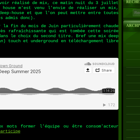
RECHE
ir réalisé de mix, ce matin nuit du 3 juillet
 house m'est venu l'envie de réaliser un mix,
deep-house et que l'on peut mettre entre toutes
ts admis donc).
la fin du mois de Juin particulièrement chaude
ARCHI
ès rafraîchissante qui est tombée cette soirée
dans le choix du second titre. Bref une mix deep
an) touch et underground en téléchargement libre
mots former l'équipe ou être consom'acteur
participe