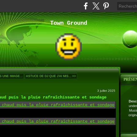
Town Ground
 UNE IMAGE...
ASTUCE DE DJ QUE J'AI MIS... >>
PRÉSE
3 juillet 2025
aud puis la pluie rafraîchissante et sondage
Desc
under
Musiq
origi