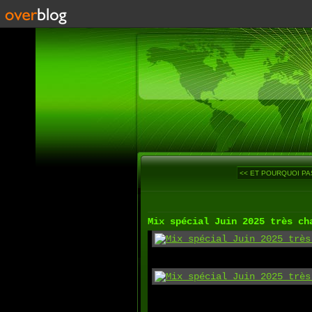
<< ET POURQUOI PAS
Mix spécial Juin 2025 très ch