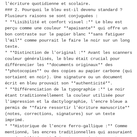
l'écriture quotidienne et scolaire.
### 2. Pourquoi le bleu est-il devenu standard ?
Plusieurs raisons se sont conjuguées :
* **Lisibilité et confort visuel :** Le bleu est
perçu comme une couleur **apaisante** qui offre un
bon contraste sur le papier blanc **sans fatiguer
l'œil** comme pourrait le faire le noir sur un long
texte.
* **Distinction de l'original :** Avant les scanners
couleur généralisés, le bleu était crucial pour
différencier les **documents originaux** des
**photocopies** ou des copies au papier carbone (qui
sortaient en noir). Une signature ou un document
écrit en bleu prouvait son **authenticité**.
* **Différenciation de la typographie :** Le noir
étant traditionnellement la couleur utilisée pour
l'impression et la dactylographie, l'encre bleue a
permis de **faire ressortir l'écriture manuscrite**
(notes, corrections, signatures) sur un texte
imprimé.
* **Historique de l'encre ferro-gallique :** Comme
mentionné, les encres traditionnelles qui assuraient