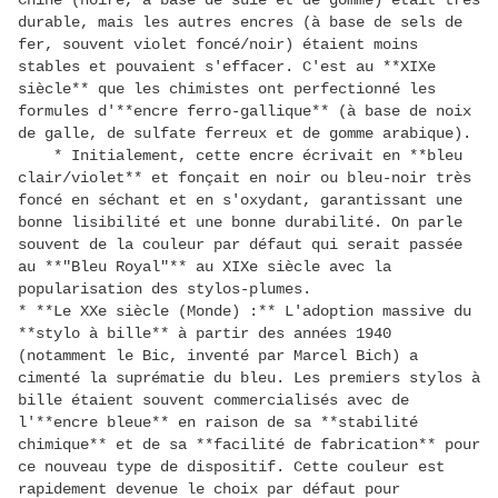
Chine (noire, à base de suie et de gomme) était très
durable, mais les autres encres (à base de sels de
fer, souvent violet foncé/noir) étaient moins
stables et pouvaient s'effacer. C'est au **XIXe
siècle** que les chimistes ont perfectionné les
formules d'**encre ferro-gallique** (à base de noix
de galle, de sulfate ferreux et de gomme arabique).
* Initialement, cette encre écrivait en **bleu
clair/violet** et fonçait en noir ou bleu-noir très
foncé en séchant et en s'oxydant, garantissant une
bonne lisibilité et une bonne durabilité. On parle
souvent de la couleur par défaut qui serait passée
au **"Bleu Royal"** au XIXe siècle avec la
popularisation des stylos-plumes.
* **Le XXe siècle (Monde) :** L'adoption massive du
**stylo à bille** à partir des années 1940
(notamment le Bic, inventé par Marcel Bich) a
cimenté la suprématie du bleu. Les premiers stylos à
bille étaient souvent commercialisés avec de
l'**encre bleue** en raison de sa **stabilité
chimique** et de sa **facilité de fabrication** pour
ce nouveau type de dispositif. Cette couleur est
rapidement devenue le choix par défaut pour