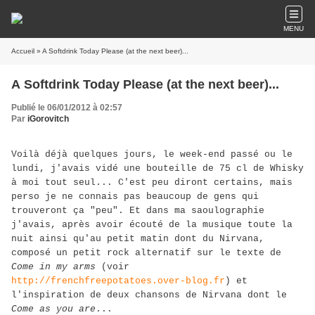
MENU
Accueil
» A Softdrink Today Please (at the next beer)...
A Softdrink Today Please (at the next beer)...
Publié le 06/01/2012 à 02:57
Par
iGorovitch
Voilà déjà quelques jours, le week-end passé ou le
lundi, j'avais vidé une bouteille de 75 cl de Whisky
à moi tout seul... C'est peu diront certains, mais
perso je ne connais pas beaucoup de gens qui
trouveront ça "peu". Et dans ma saoulographie
j'avais, après avoir écouté de la musique toute la
nuit ainsi qu'au petit matin dont du Nirvana,
composé un petit rock alternatif sur le texte de
Come in my arms
(voir
http://frenchfreepotatoes.over-blog.fr
) et
l'inspiration de deux chansons de Nirvana dont le
Come as you are
...