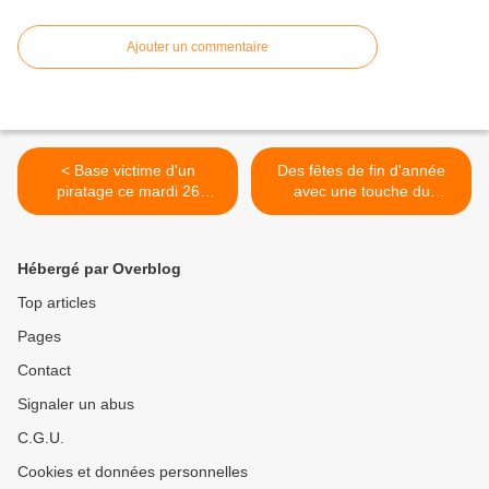
Ajouter un commentaire
< Base victime d'un
Des fêtes de fin d'année
piratage ce mardi 26
avec une touche du
Novembre?
Portugal! >
Hébergé par Overblog
Top articles
Pages
Contact
Signaler un abus
C.G.U.
Cookies et données personnelles