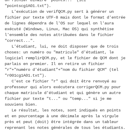
un fichier binaire "points..." (ici
"pointscg1A01.txt").
L'exécution de verifQCM.py sert à générer un
fichier pur texte UTF-8 mais dont le format d'entrée
de lignes dépendra de l'OS sur lequel on l'aura
exécuté (Windows, Linux, Mac OS) qui synthétise
l'ensemble des notes attribuées dans le fichier
"correct...".
L'étudiant, lui, ne doit disposer que de trois
choses: un numéro ou "matricule" d'étudiant, le
logiciel remplirQCM.py, et le fichier de QCM dont je
parlais en premier. Il en retire un fichier
"r"+"numéro d'étudiant"+"nom du fichier QCM" (tel
"r001cg1A01.txt").
C'est ce fichier "r" qui doit être renvoyé au
professeur qui alors exécutera corrigerQCM.py pour
chaque matricule d'étudiant et qui génère un autre
fichier pur texte "t..." ou "temp..." si je me
souviens bien.
Le résultat, les notes, sont indiqués en points
et en pourcentage à une décimale après la virgule
près et peut (doit) être intégrée dans un tableur
reprenant les notes générales de tous les étudiants.