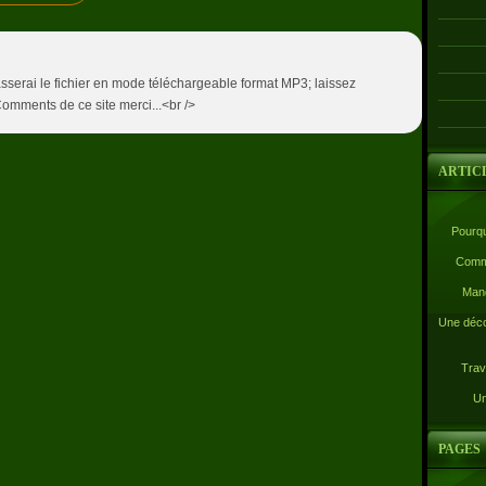
asserai le fichier en mode téléchargeable format MP3; laissez
omments de ce site merci...<br />
ARTIC
Pourqu
Comme
Mand
Une déco
Trav
Un
PAGES