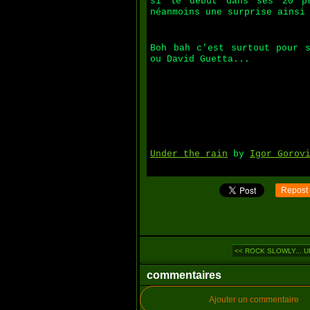
si le début dans ses 20 pr
néanmoins une surprise ainsi
Boh bah c'est surtout pour s
ou David Guetta...
Under the rain
by
Igor Gorov
Repost
<< ROCK SLOWLY... U
commentaires
Ajouter un commentaire