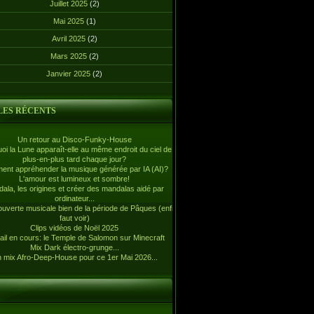
Juillet 2025
(2)
Mai 2025
(1)
Avril 2025
(2)
Mars 2025
(2)
Janvier 2025
(2)
LES RÉCENTS
Un retour au Disco-Funky-House
oi la Lune apparaît-elle au même endroit du ciel de
plus-en-plus tard chaque jour?
nt appréhender la musique générée par IA (AI)?
L'amour est lumineux et sombre!
ala, les origines et créer des mandalas aidé par
ordinateur...
uverte musicale bien de la période de Pâques (enfin,
faut voir)
Clips vidéos de Noël 2025
ail en cours: le Temple de Salomon sur Minecraft
Mix Dark électro-grunge...
 mix Afro-Deep-House pour ce 1er Mai 2026...