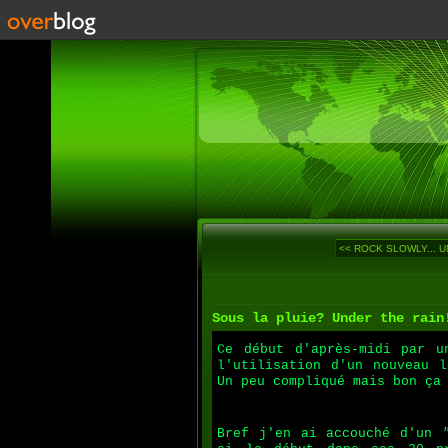
<< ROCK SLOWLY... U
Sous la pluie? Under the rain
Ce début d'après-midi par u
l'utilisation d'un nouveau l
Un peu compliqué mais bon ça
Bref j'en ai accouché d'un