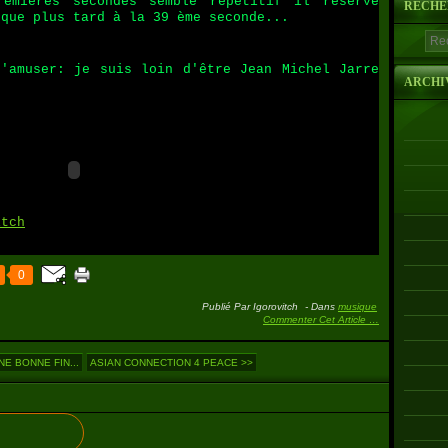
emières secondes semble répétitif il réserve
RECHE
 que plus tard à la 39 ème seconde...
'amuser: je suis loin d'être Jean Michel Jarre
ARCHI
itch
0
Publié Par Igorovitch
-
Dans
musique
Commenter Cet Article
…
NE BONNE FIN...
ASIAN CONNECTION 4 PEACE >>