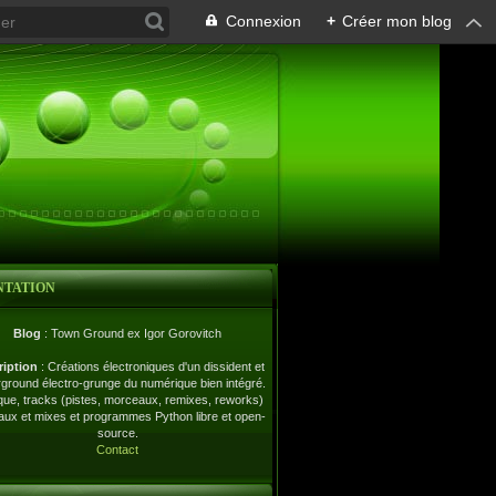
Connexion
+
Créer mon blog
NTATION
Blog
: Town Ground ex Igor Gorovitch
ription
: Créations électroniques d'un dissident et
ground électro-grunge du numérique bien intégré.
ue, tracks (pistes, morceaux, remixes, reworks)
naux et mixes et programmes Python libre et open-
source.
Contact