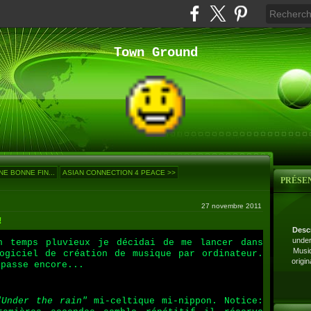
Town Ground
NE BONNE FIN...
ASIAN CONNECTION 4 PEACE >>
PRÉSE
27 novembre 2011
!
Desc
under
n temps pluvieux je décidai de me lancer dans
Musiq
ogiciel de création de musique par ordinateur.
origi
 passe encore...
"Under the rain"
mi-celtique mi-nippon. Notice: