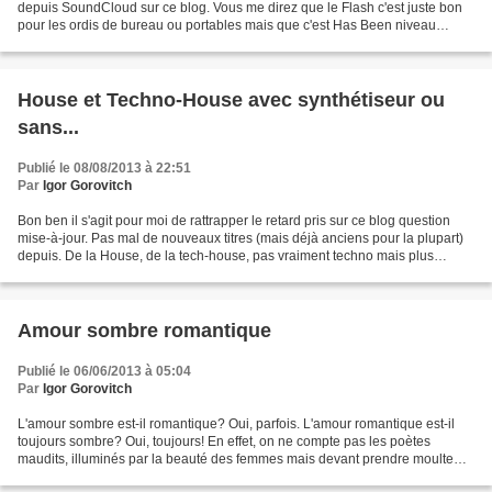
depuis SoundCloud sur ce blog. Vous me direz que le Flash c'est juste bon
pour les ordis de bureau ou portables mais que c'est Has Been niveau
Windows 8, smartphones et tablettes. Ce...
House et Techno-House avec synthétiseur ou
sans...
Publié le 08/08/2013 à 22:51
Par
Igor Gorovitch
Bon ben il s'agit pour moi de rattrapper le retard pris sur ce blog question
mise-à-jour. Pas mal de nouveaux titres (mais déjà anciens pour la plupart)
depuis. De la House, de la tech-house, pas vraiment techno mais plus
vraiment house non plus, beaucoup...
Amour sombre romantique
Publié le 06/06/2013 à 05:04
Par
Igor Gorovitch
L'amour sombre est-il romantique? Oui, parfois. L'amour romantique est-il
toujours sombre? Oui, toujours! En effet, on ne compte pas les poètes
maudits, illuminés par la beauté des femmes mais devant prendre moulte
substance afin d'assouvir cet amour...