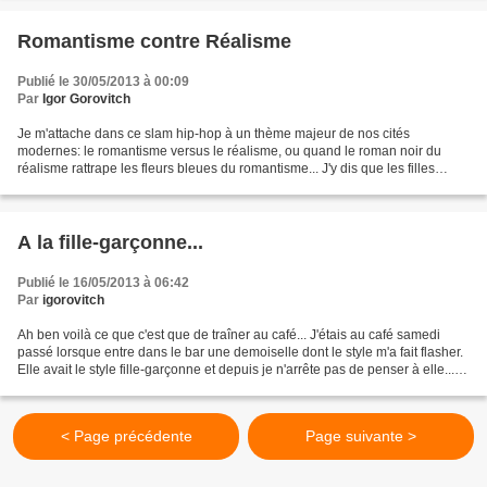
Romantisme contre Réalisme
Publié le 30/05/2013 à 00:09
Par
Igor Gorovitch
Je m'attache dans ce slam hip-hop à un thème majeur de nos cités
modernes: le romantisme versus le réalisme, ou quand le roman noir du
réalisme rattrape les fleurs bleues du romantisme... J'y dis que les filles
préfèrent le cash au flash et le flash des...
A la fille-garçonne...
Publié le 16/05/2013 à 06:42
Par
igorovitch
Ah ben voilà ce que c'est que de traîner au café... J'étais au café samedi
passé lorsque entre dans le bar une demoiselle dont le style m'a fait flasher.
Elle avait le style fille-garçonne et depuis je n'arrête pas de penser à elle...
Bref je me suis...
< Page précédente
Page suivante >