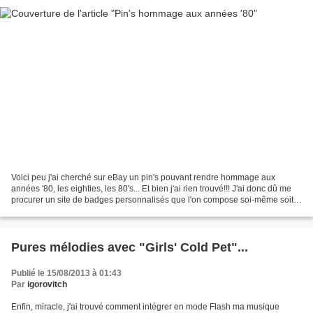
Voici peu j'ai cherché sur eBay un pin's pouvant rendre hommage aux
années '80, les eighties, les 80's... Et bien j'ai rien trouvé!!! J'ai donc dû me
procurer un site de badges personnalisés que l'on compose soi-même soit
directement sur le site soit...
Pures mélodies avec "Girls' Cold Pet"...
Publié le 15/08/2013 à 01:43
Par
igorovitch
Enfin, miracle, j'ai trouvé comment intégrer en mode Flash ma musique