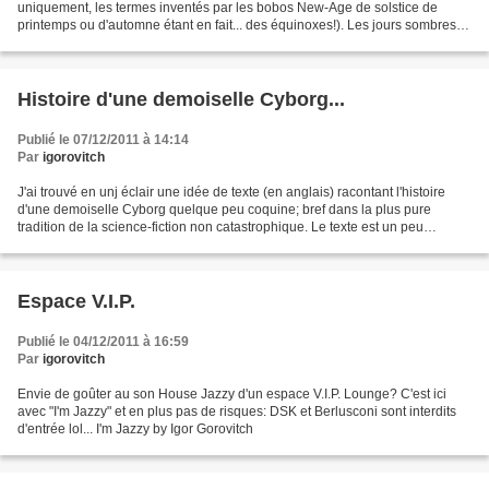
uniquement, les termes inventés par les bobos New-Age de solstice de
printemps ou d'automne étant en fait... des équinoxes!). Les jours sombres
s'en vont emportant l'âme des morts...
Histoire d'une demoiselle Cyborg...
Publié le 07/12/2011 à 14:14
Par
igorovitch
J'ai trouvé en unj éclair une idée de texte (en anglais) racontant l'histoire
d'une demoiselle Cyborg quelque peu coquine; bref dans la plus pure
tradition de la science-fiction non catastrophique. Le texte est un peu
humoristique, bref je vous livre...
Espace V.I.P.
Publié le 04/12/2011 à 16:59
Par
igorovitch
Envie de goûter au son House Jazzy d'un espace V.I.P. Lounge? C'est ici
avec "I'm Jazzy" et en plus pas de risques: DSK et Berlusconi sont interdits
d'entrée lol... I'm Jazzy by Igor Gorovitch