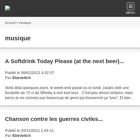
MENU
Accueil
» musique
musique
A Softdrink Today Please (at the next beer)...
Publié le 06/01/2012 à 02:57
Par
iGorovitch
Voilà déjà quelques jours, le week-end passé ou le lundi, j'avais vidé une
bouteille de 75 cl de Whisky à moi tout seul... C'est peu diront certains, mais
perso je ne connais pas beaucoup de gens qui trouveront ça "peu". Et dans
ma saoulographie j'avais,...
Chanson contre les guerres civiles...
Publié le 20/12/2011 à 04:11
Par
iGorovitch