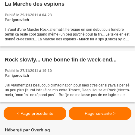
La Marche des espions
Publié le 29/11/2011 à 04:23
Par
igorovitch
Il s'agit d'une Marche Rock alternatif, héroïque en son début puis funèbre
(enfin ça reste cool quand même) un peu psyché pour la fin... Le texte en est
donné ci-dessous... La Marche des espions - March for a spy (Lyrics) by Igor
Gorovitch Le sort en...
Rock slowly... Une bonne fin de week-end...
Publié le 27/11/2011 à 19:10
Par
igorovitch
J'ai vraiment pas beaucoup d'imagination pour mes titres car si j'avais pensé
un peu plus j'aurai intitulé ce mix entre Trance, Deep House et Rock (électro-
rock), "mon 'ex' ne répond pas"... Bref je ne me lasse pas de ce logiciel de
musique et ai tombé...
< Page précédente
Page suivante >
Hébergé par Overblog