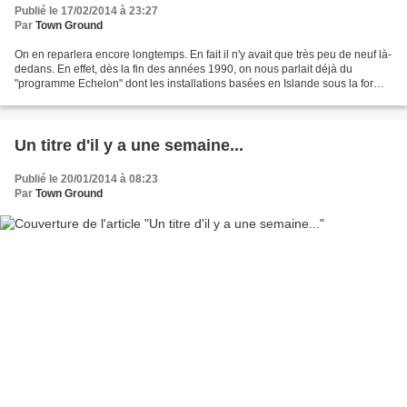
Publié le 17/02/2014 à 23:27
Par
Town Ground
On en reparlera encore longtemps. En fait il n'y avait que très peu de neuf là-
dedans. En effet, dès la fin des années 1990, on nous parlait déjà du
"programme Echelon" dont les installations basées en Islande sous la forme
d'immenses balles de golf écoutaient...
Un titre d'il y a une semaine...
Publié le 20/01/2014 à 08:23
Par
Town Ground