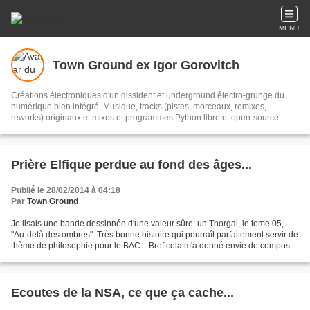
MENU
Town Ground ex Igor Gorovitch
Créations électroniques d'un dissident et underground électro-grunge du
numérique bien intégré. Musique, tracks (pistes, morceaux, remixes,
reworks) originaux et mixes et programmes Python libre et open-source.
Prière Elfique perdue au fond des âges...
Publié le 28/02/2014 à 04:18
Par
Town Ground
Je lisais une bande dessinnée d'une valeur sûre: un Thorgal, le tome 05,
"Au-delà des ombres". Très bonne histoire qui pourraît parfaitement servir de
thème de philosophie pour le BAC... Bref cela m'a donné envie de composer
une musique dans un style...
Ecoutes de la NSA, ce que ça cache...