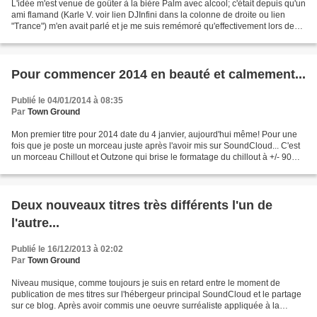
L'idée m'est venue de goûter à la bière Palm avec alcool; c'était depuis qu'un
ami flamand (Karle V. voir lien DJInfini dans la colonne de droite ou lien
"Trance") m'en avait parlé et je me suis remémoré qu'effectivement lors de
quelques unes de mes visites...
Pour commencer 2014 en beauté et calmement...
Publié le 04/01/2014 à 08:35
Par
Town Ground
Mon premier titre pour 2014 date du 4 janvier, aujourd'hui même! Pour une
fois que je poste un morceau juste après l'avoir mis sur SoundCloud... C'est
un morceau Chillout et Outzone qui brise le formatage du chillout à +/- 90
bpm pour un format 120 bpm,...
Deux nouveaux titres très différents l'un de
l'autre...
Publié le 16/12/2013 à 02:02
Par
Town Ground
Niveau musique, comme toujours je suis en retard entre le moment de
publication de mes titres sur l'hébergeur principal SoundCloud et le partage
sur ce blog. Après avoir commis une oeuvre surréaliste appliquée à la