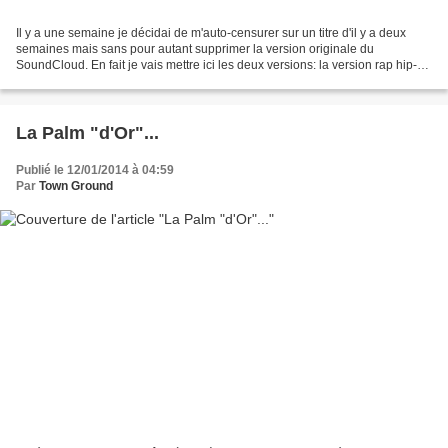
Il y a une semaine je décidai de m'auto-censurer sur un titre d'il y a deux
semaines mais sans pour autant supprimer la version originale du
SoundCloud. En fait je vais mettre ici les deux versions: la version rap hip-
hop et la version acid house, comme...
La Palm "d'Or"...
Publié le 12/01/2014 à 04:59
Par
Town Ground