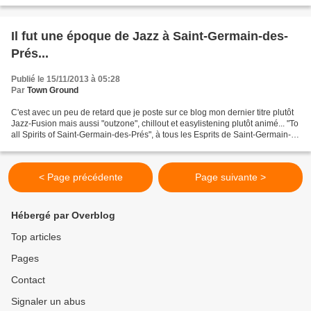
politique, voire dadaïste presque, en...
Il fut une époque de Jazz à Saint-Germain-des-
Prés...
Publié le 15/11/2013 à 05:28
Par
Town Ground
C'est avec un peu de retard que je poste sur ce blog mon dernier titre plutôt
Jazz-Fusion mais aussi "outzone", chillout et easylistening plutôt animé... "To
all Spirits of Saint-Germain-des-Prés", à tous les Esprits de Saint-Germain-
des-Prés; ceux de...
< Page précédente
Page suivante >
Hébergé par Overblog
Top articles
Pages
Contact
Signaler un abus